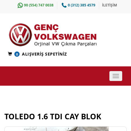
90 (554) 747 0038
0 (312) 385 4579
İLETİŞİM
ALIŞVERIŞ SEPETINIZ
0
Toggle
navigat
TOLEDO 1.6 TDI CAY BLOK