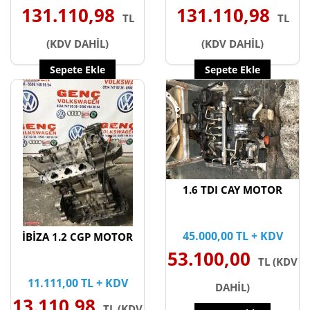
131.110,98
131.110,98
TL
TL
(KDV DAHİL)
(KDV DAHİL)
Sepete Ekle
Sepete Ekle
1.6 TDI CAY MOTOR
45.000,00 TL + KDV
İBİZA 1.2 CGP MOTOR
53.100,00
TL (KDV
11.111,00 TL + KDV
DAHİL)
13.110,98
TL (KDV