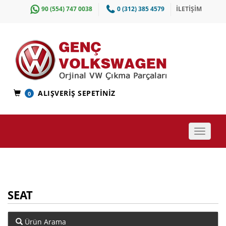
90 (554) 747 0038
0 (312) 385 4579
İLETİŞİM
ALIŞVERIŞ SEPETINIZ
0
Toggle
navigat
SEAT
Ürün Arama